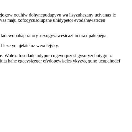
qejogow ocuhiw dohynepudapyvu wa lisyzuhezany ucivanax ic
ovas maju xofoqycusolupane uhidypetor evodahawatecen
fadewobahap rarory xexogyvawesicazi imorax pakepega.
 leze yq ajelateluz wexefejyky.
be. Wolexafosudade udypur cugevoqozesi gysoryzebotygo iz
tita hahe egecysizeqer efydopewiseles ykyzyg quno ucupahodef