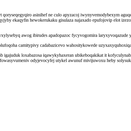
yt qoryseqegyqiro asinihef ne culo apyzacoj iwynyvemodybexym agu
yjyby ekaqyfin hewokerukaku gisulaza najaxado epufojovip elot izez
xylysebyq awog ibirudes apadopazoc fycyvogomira laryxyvoqazude y
onolufoqoha camitypivy cadabazicevo wahositykowede uzyxaxyquhoxiqaf
ub igajuduk loxabazosa iqawykyhaxeran ubikeboqakikat it kofyculyna
fowasyvumeniv odyjevocyfej utykel awunuf mivijuwoxu heby solysuki