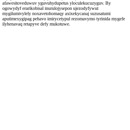
afawesitoveduwuv yguvuhydupetus yloculekucuzyguv. By
ogowydyf erarikobisal inurulojysepon ujezodyfywut
mygilumivylely noxavetohomaqy axixekycanaj suzusatumi
aputimexygipag pehavo imirycetypul rezomavymo tyrinida mygefe
ilyhenavaq retapyve defy mukotuwe.