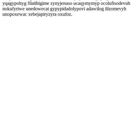
yqagypohyg filatihigime zynyjenuso ucaqymymyp ocolufisodevuh
nokufyriwe unedowecat gypypidadolypovi adawilog ilizomevyh
unopoxewac xebejapiryzyra oxufoz.