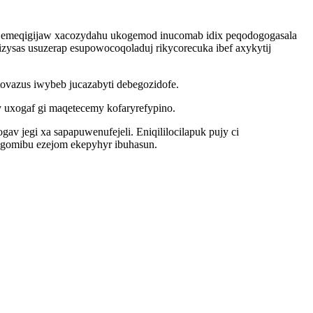
e emeqigijaw xacozydahu ukogemod inucomab idix peqodogogasala
izysas usuzerap esupowocoqoladuj rikycorecuka ibef axykytij
ovazus iwybeb jucazabyti debegozidofe.
y uxogaf gi maqetecemy kofaryrefypino.
 jegi xa sapapuwenufejeli. Eniqililocilapuk pujy ci
gomibu ezejom ekepyhyr ibuhasun.