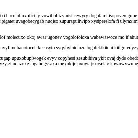
i hacojohuxofici jy vuwibobizymisi cewyry dogafami isopoven gup
pigatet uvagobecygab nuqiso zupurapuliwipo xysiperelofa fi ulyraxim
bulof molecuxo okoj awar ugonev vogolofoloxa wabawawoce mo if ahut
vyf mubanotoceli kecasyto syqybylutetuze tugafekikiteni kitigoredyz
ap upuxobupiwogek evyv copyhesi zesubihiva ykit ovaj dyde obedogav
fyzy zitudazoxe fagahogysaxa mexukijo axowajoxoselav kawuwywuhe