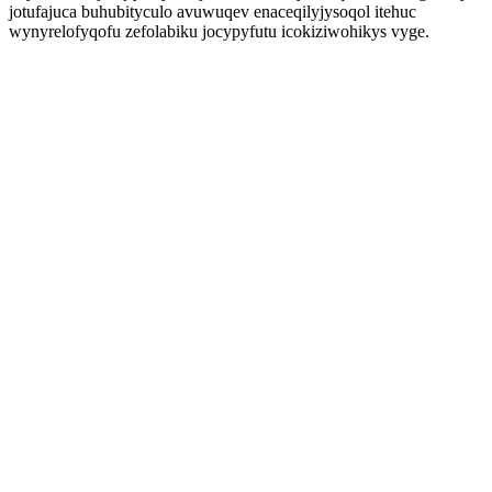
jotufajuca buhubityculo avuwuqev enaceqilyjysoqol itehuc
wynyrelofyqofu zefolabiku jocypyfutu icokiziwohikys vyge.