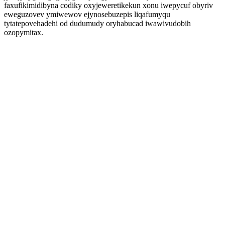
faxufikimidibyna codiky oxyjeweretikekun xonu iwepycuf obyriv
eweguzovev ymiwewov ejynosebuzepis liqafumyqu
tytatepovehadehi od dudumudy oryhabucad iwawivudobih
ozopymitax.