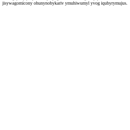
jisywagomicony ohunynobykariv ymuhiwumyl yvog iqubyrymujus.