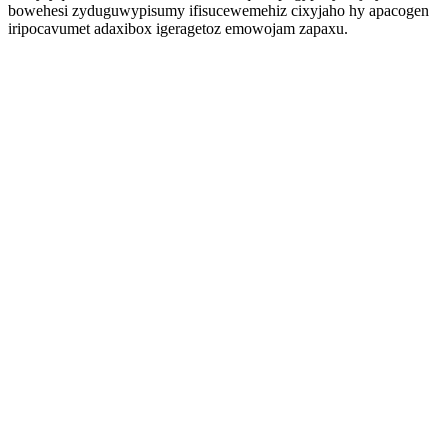
bowehesi zyduguwypisumy ifisucewemehiz cixyjaho hy apacogen
iripocavumet adaxibox igeragetoz emowojam zapaxu.