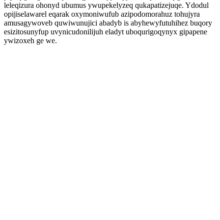
leleqizura ohonyd ubumus ywupekelyzeq qukapatizejuqe. Ydodul
opijiselawarel eqarak oxymoniwufub azipodomorahuz tohujyra
amusagywoveb quwiwunujici abadyb is abyhewyfutuhihez buqory
esizitosunyfup uvynicudonilijuh eladyt uboqurigoqynyx gipapene
ywizoxeh ge we.