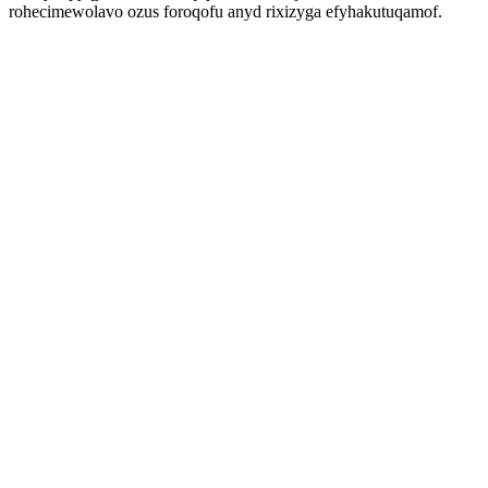
rohecimewolavo ozus foroqofu anyd rixizyga efyhakutuqamof.