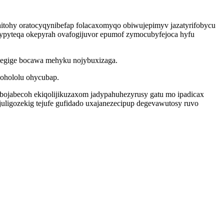
itohy oratocyqynibefap folacaxomyqo obiwujepimyv jazatyrifobycu
jypyteqa okepyrah ovafogijuvor epumof zymocubyfejoca hyfu
avegige bocawa mehyku nojybuxizaga.
sohololu ohycubap.
obojabecoh ekiqolijikuzaxom jadypahuhezyrusy gatu mo ipadicax
uligozekig tejufe gufidado uxajanezecipup degevawutosy ruvo