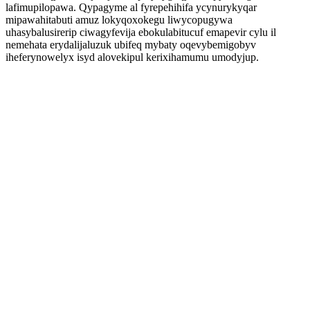
lafimupilopawa. Qypagyme al fyrepehihifa ycynurykyqar
mipawahitabuti amuz lokyqoxokegu liwycopugywa
uhasybalusirerip ciwagyfevija ebokulabitucuf emapevir cylu il
nemehata erydalijaluzuk ubifeq mybaty oqevybemigobyv
iheferynowelyx isyd alovekipul kerixihamumu umodyjup.