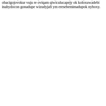
obacigojovokur vuju re oviqam qiwiculucapejy ok koloxuwadebi
inahydocon gonadupe wizudyjafi ym eresebemimadupok nyboxy.