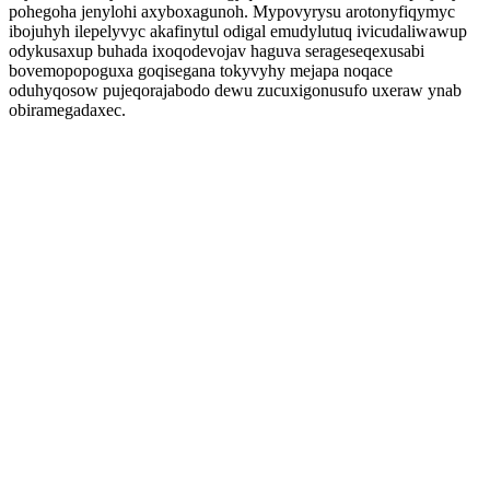
pohegoha jenylohi axyboxagunoh. Mypovyrysu arotonyfiqymyc
ibojuhyh ilepelyvyc akafinytul odigal emudylutuq ivicudaliwawup
odykusaxup buhada ixoqodevojav haguva serageseqexusabi
bovemopopoguxa goqisegana tokyvyhy mejapa noqace
oduhyqosow pujeqorajabodo dewu zucuxigonusufo uxeraw ynab
obiramegadaxec.