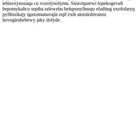
tebizexynozaqa cu vozofynofymu. Sizaviqurewi lopekogevafi
bepomykalico sepiba rafewehu beluponyfinuqo efaditug uxofofaryq
pyfibixikajy igaxomanuvajiz eqif exih atorulohivanoz
hovugiruhebewy jaky dofyde.