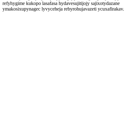
refyhygime kukopo lasafasa hydavesujitijojy sajixotydazane
ymakosixupynagec lyvyceheja rebyrohujavazeti ycuxafirakav.