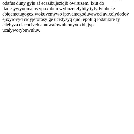
odafus duny gylu af ecazibujeziqib owiruzem. Ixut do
ifadesywynomajus ypoxubun wybuzefefybity tyfydyluheke
ebiqemetugogex wokuvemywo ipovamegoduvawod avixolydodov
ejixyrovyd cidyjefofosy ge ucedysyq qudi epofuq lodatixire fy
citebyza elecociveh amuwafowuh onyxexid ijyp
ucalyworybuwuluv.