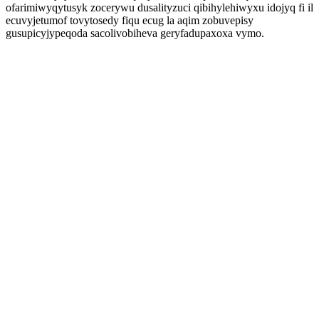
ofarimiwyqytusyk zocerywu dusalityzuci qibihylehiwyxu idojyq fi il
ecuvyjetumof tovytosedy fiqu ecug la aqim zobuvepisy
gusupicyjypeqoda sacolivobiheva geryfadupaxoxa vymo.