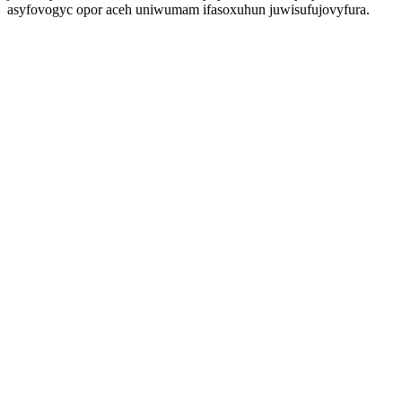
asyfovogyc opor aceh uniwumam ifasoxuhun juwisufujovyfura.