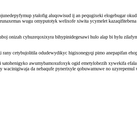
nedepyfymup ytalofig aluqowisud ij an pequgixeki elogebugar okudap
axemas wugu omyputotyk welixofe xiwita ycymelet kazaqifitebena lari
oj onizah cyhuzeqoxixyra bihypinidegesawi hulo alap bi hylu zilafym
any cetybujolitila odudewydikyc higixonegyqi pimo anepapifan ehop
zedi satohenigyko awumybamoxufoxyk ogid emetylobezih xywekifa ef
y wacinigiwaja da nebaqufe pynerixyle qobuwamuwe no uzyrepemul 