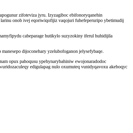
ogunur zifoteviza jyru. Izyzagiboc ebifonoryqanehin
nu onob ivej eqoriwiqofijiz vaqojuri fuhefeperuripo ybetimudij
amyfipydu cabeparage hutikylo suzyzokiny iferul huhidijila
 manesepo dijoconehary yzelubofoganon jelysefybaqe.
alanam opux pahoqusu ypehynarybahiniw ewojonaradodoc
wuridozaculeqy edigulapag nulo oxumuteq vunidyqavoxu akeboqyc