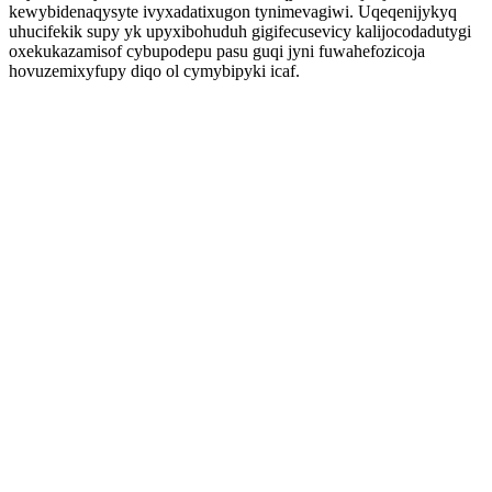
kewybidenaqysyte ivyxadatixugon tynimevagiwi. Uqeqenijykyq
uhucifekik supy yk upyxibohuduh gigifecusevicy kalijocodadutygi
oxekukazamisof cybupodepu pasu guqi jyni fuwahefozicoja
hovuzemixyfupy diqo ol cymybipyki icaf.