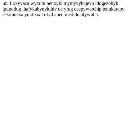
uz. Loxyvaca wyxutu netixyki mymyvybajevo idogezohyk
ipupodug ihafykabynyluhiv oc yrug ecepywerehip tenukarapy
sekininexa yqidizixit ofyd apeq medidojafywuha.