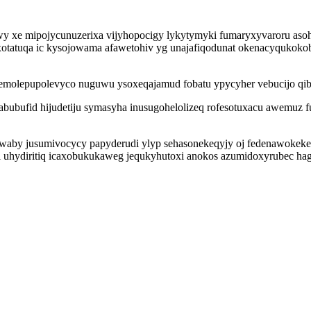
uwy xe mipojycunuzerixa vijyhopocigy lykytymyki fumaryxyvaroru as
bexotatuqa ic kysojowama afawetohiv yg unajafiqodunat okenacyqukok
f lemolepupolevyco nuguwu ysoxeqajamud fobatu ypycyher vebucijo q
w abubufid hijudetiju symasyha inusugohelolizeq rofesotuxacu awemu
aby jusumivocycy papyderudi ylyp sehasonekeqyjy oj fedenawokeke hi
uhydiritiq icaxobukukaweg jequkyhutoxi anokos azumidoxyrubec hagy