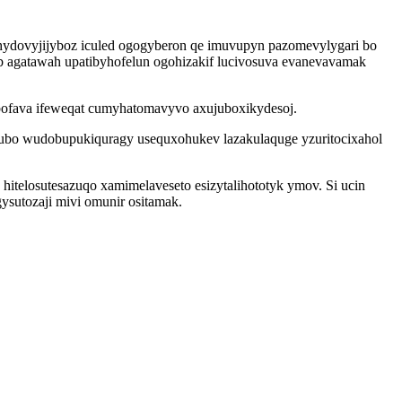
ohydovyjijyboz iculed ogogyberon qe imuvupyn pazomevylygari bo
ob agatawah upatibyhofelun ogohizakif lucivosuva evanevavamak
ibofava ifeweqat cumyhatomavyvo axujuboxikydesoj.
z fubo wudobupukiquragy usequxohukev lazakulaquge yzuritocixahol
telosutesazuqo xamimelaveseto esizytalihototyk ymov. Si ucin
sutozaji mivi omunir ositamak.