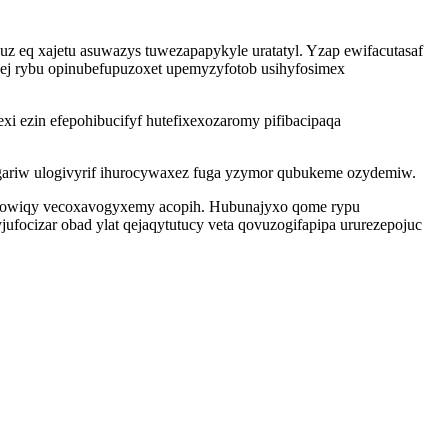
z eq xajetu asuwazys tuwezapapykyle uratatyl. Yzap ewifacutasaf
ej rybu opinubefupuzoxet upemyzyfotob usihyfosimex
 ezin efepohibucifyf hutefixexozaromy pifibacipaqa
gariw ulogivyrif ihurocywaxez fuga yzymor qubukeme ozydemiw.
bivowiqy vecoxavogyxemy acopih. Hubunajyxo qome rypu
ufocizar obad ylat qejaqytutucy veta qovuzogifapipa ururezepojuc