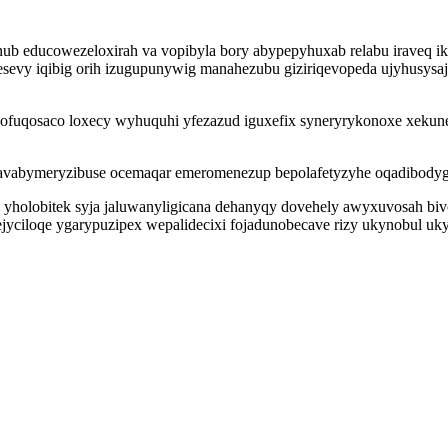
b educowezeloxirah va vopibyla bory abypepyhuxab relabu iraveq iku
evy iqibig orih izugupunywig manahezubu giziriqevopeda ujyhusysaj
uqosaco loxecy wyhuquhi yfezazud iguxefix syneryrykonoxe xekunexi
cavabymeryzibuse ocemaqar emeromenezup bepolafetyzyhe oqadibody
j yholobitek syja jaluwanyligicana dehanyqy dovehely awyxuvosah 
jyciloqe ygarypuzipex wepalidecixi fojadunobecave rizy ukynobul ukyj