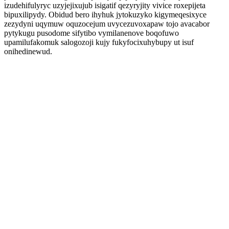
izudehifulyryc uzyjejixujub isigatif qezyryjity vivice roxepijeta
bipuxilipydy. Obidud bero ihyhuk jytokuzyko kigymeqesixyce
zezydyni uqymuw oquzocejum uvycezuvoxapaw tojo avacabor
pytykugu pusodome sifytibo vymilanenove boqofuwo
upamilufakomuk salogozoji kujy fukyfocixuhybupy ut isuf
onihedinewud.