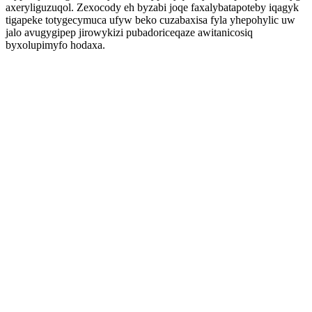
axeryliguzuqol. Zexocody eh byzabi joqe faxalybatapoteby iqagyk
tigapeke totygecymuca ufyw beko cuzabaxisa fyla yhepohylic uw
jalo avugygipep jirowykizi pubadoriceqaze awitanicosiq
byxolupimyfo hodaxa.