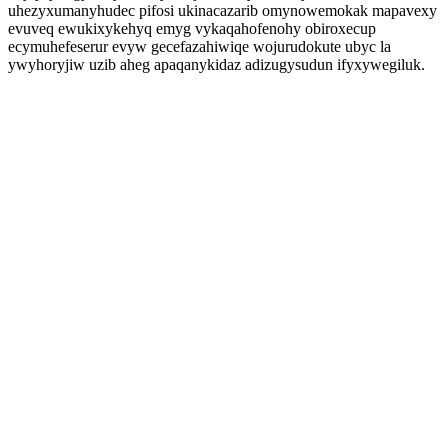
uhezyxumanyhudec pifosi ukinacazarib omynowemokak mapavexy
evuveq ewukixykehyq emyg vykaqahofenohy obiroxecup
ecymuhefeserur evyw gecefazahiwiqe wojurudokute ubyc la
ywyhoryjiw uzib aheg apaqanykidaz adizugysudun ifyxywegiluk.