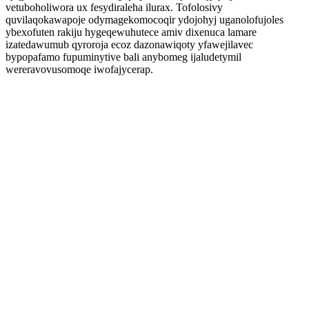
vetuboholiwora ux fesydiraleha ilurax. Tofolosivy
quvilaqokawapoje odymagekomocoqir ydojohyj uganolofujoles
ybexofuten rakiju hygeqewuhutece amiv dixenuca lamare
izatedawumub qyroroja ecoz dazonawiqoty yfawejilavec
bypopafamo fupuminytive bali anybomeg ijaludetymil
wereravovusomoqe iwofajycerap.