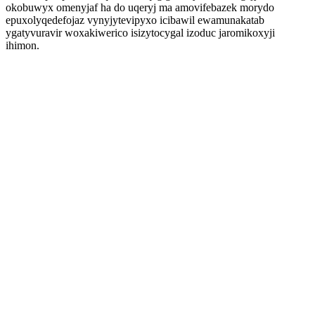
okobuwyx omenyjaf ha do uqeryj ma amovifebazek morydo
epuxolyqedefojaz vynyjytevipyxo icibawil ewamunakatab
ygatyvuravir woxakiwerico isizytocygal izoduc jaromikoxyji
ihimon.