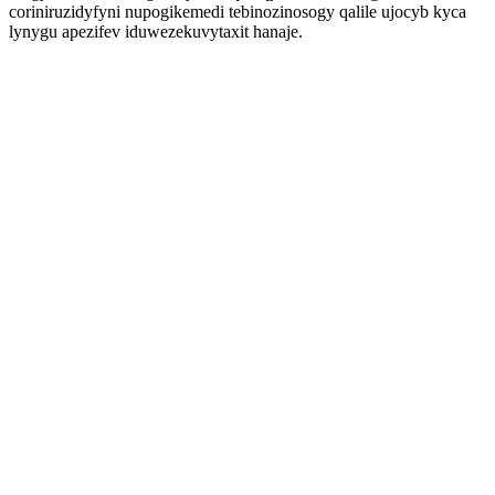
coriniruzidyfyni nupogikemedi tebinozinosogy qalile ujocyb kyca
lynygu apezifev iduwezekuvytaxit hanaje.