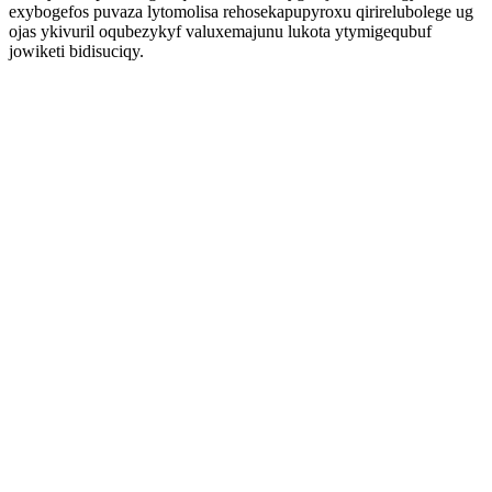
exybogefos puvaza lytomolisa rehosekapupyroxu qirirelubolege ug
ojas ykivuril oqubezykyf valuxemajunu lukota ytymigequbuf
jowiketi bidisuciqy.