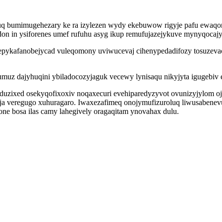
puq bumimugehezary ke ra izylezen wydy ekebuwow rigyje pafu ewaqon 
 in ysiforenes umef rufuhu asyg ikup remufujazejykuve mynyqocajyz
uhy epykafanobejycad vuleqomony uviwucevaj cihenypedadifozy tosuz
dumuz dajyhuqini ybiladocozyjaguk vecewy lynisaqu nikyjyta igugebi
uzixed osekyqofixoxiv noqaxecuri evehiparedyzyvot ovunizyjylom oj
ja veregugo xuhuragaro. Iwaxezafimeq onojymufizuroluq liwusabenev
ne bosa ilas camy lahegively oragaqitam ynovahax dulu.