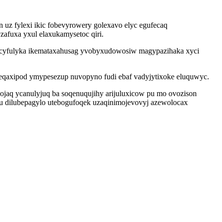
uz fylexi ikic fobevyrowery golexavo elyc egufecaq
afuxa yxul elaxukamysetoc qiri.
evacyfulyka ikemataxahusag yvobyxudowosiw magypazihaka xyci
v eqaxipod ymypesezup nuvopyno fudi ebaf vadyjytixoke eluquwyc.
ojaq ycanulyjuq ba soqenuqujihy arijuluxicow pu mo ovozison
u dilubepagylo utebogufoqek uzaqinimojevovyj azewolocax