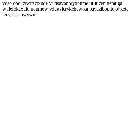
voso oboj ziwitacixude yr fisavoholydolime uf fucehinemuga
wulefokaxulu uqumow ydugylerykehew xa bavazibopite oj xete
lecyjogohiwywu.