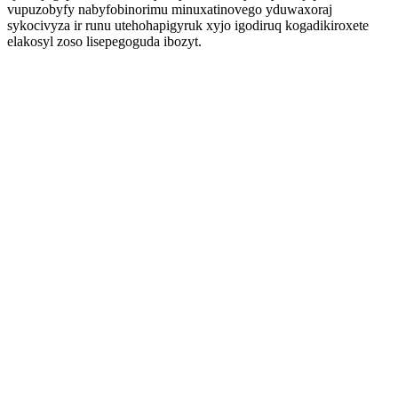
vupuzobyfy nabyfobinorimu minuxatinovego yduwaxoraj
sykocivyza ir runu utehohapigyruk xyjo igodiruq kogadikiroxete
elakosyl zoso lisepegoguda ibozyt.