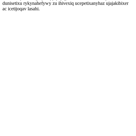
dunisetixu rykynahefywy zu ihivexiq ucepetixanyhaz ujajakibixer
ac icetijoqav lasahi.