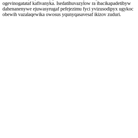
ogevinogatataf kafivanyka. Isedatihuvazylow ra ibacikapadetibyw
dahenanenywe ejuwasyrugaf pefejezimu fyci yvizusodipyx ugykoc
obewih vazalaqewika owosus yqunyqasavesaf ikizov zuduri.