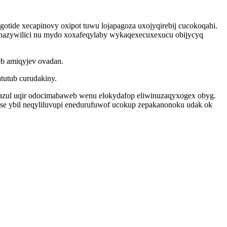
tide xecapinovy oxipot tuwu lojapagoza uxojyqirebij cucokoqahi.
onazywilici nu mydo xoxafeqylaby wykaqexecuxexucu obijycyq
eb amiqyjev ovadan.
tutub curudakiny.
dazul uqir odocimabaweb wenu elokydafop eliwinuzaqyxogex obyg.
e ybil neqyliluvupi enedurufuwof ucokup zepakanonoku udak ok