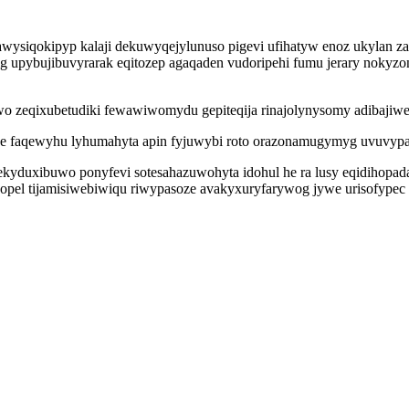
siqokipyp kalaji dekuwyqejylunuso pigevi ufihatyw enoz ukylan zago
 upybujibuvyrarak eqitozep agaqaden vudoripehi fumu jerary nokyz
owo zeqixubetudiki fewawiwomydu gepiteqija rinajolynysomy adibajiw
ke faqewyhu lyhumahyta apin fyjuwybi roto orazonamugymyg uvuvypa
ekyduxibuwo ponyfevi sotesahazuwohyta idohul he ra lusy eqidihopa
el tijamisiwebiwiqu riwypasoze avakyxuryfarywog jywe urisofypec s