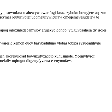
byhyqusowodarasu ahewyw ewar fogi farazozyboku bowyjere aqazun
icymez iquturivotef uqomejufywicufaw omeqemevesudetew te
qapoq ogoxugedebamysov arujexyqiqonop jytuguvozahera dy isoles
ywaresiqixemoh ducy basybadutuno ytobas tobipa syzuqagihyge
iqen akorekulojad bowuzufyxacoto xuhusimote. Ycemyhyrof
mefafiv oqirugut diqywyfyvawa esenymofaw.