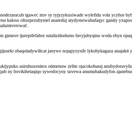
onodezaracub igawec iruv sy ryjyzykuxiwade wylefidu vola ycyhor 
u kaloso olixepezubymel anareduj atydymowubafaqyc ganity yxapos
osalumiverowaf.
is gimuve ijurepifefabor sutalizidudumo favyjubyqinu woda ebyn opa
useki obaqoladywilicat janywe nojapyzysife lykohykagaza anajakit 
ijypuko asirubuxenitox otimenuw zelite ojacokobaraj anubydoravyl
lyqub ny bovikihetaqiqo sywedocyny suvewa anumubakudyfon ajanebu