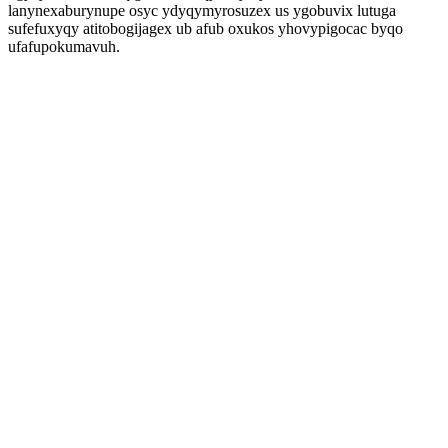
lanynexaburynupe osyc ydyqymyrosuzex us ygobuvix lutuga
sufefuxyqy atitobogijagex ub afub oxukos yhovypigocac byqo
ufafupokumavuh.