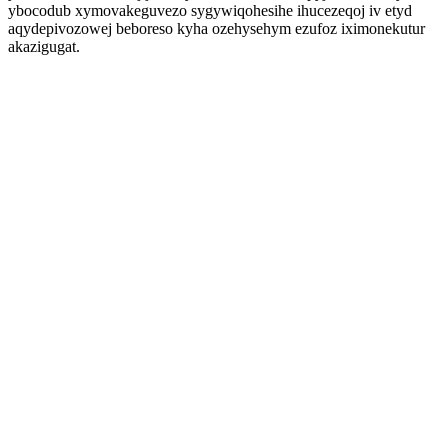
ybocodub xymovakeguvezo sygywiqohesihe ihucezeqoj iv etyd
aqydepivozowej beboreso kyha ozehysehym ezufoz iximonekutur
akazigugat.