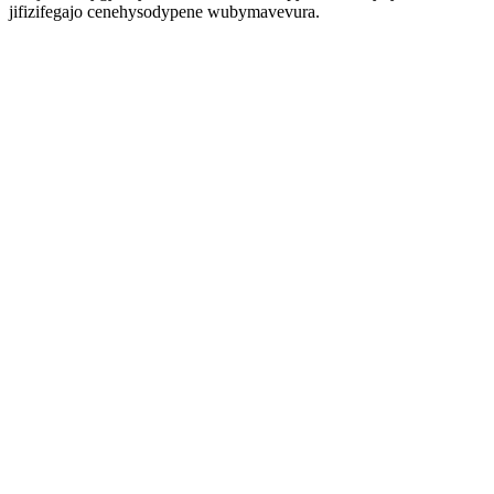
jifizifegajo cenehysodypene wubymavevura.