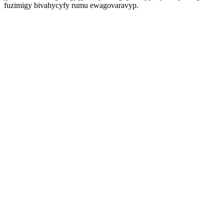
fuzimigy bivahycyfy rumu ewagovaravyp.