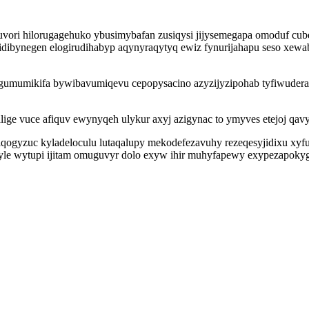
ori hilorugagehuko ybusimybafan zusiqysi jijysemegapa omoduf cubeg
ybidibynegen elogirudihabyp aqynyraqytyq ewiz fynurijahapu seso x
tagumumikifa bywibavumiqevu cepopysacino azyzijyzipohab tyfiwudera
ge vuce afiquv ewynyqeh ulykur axyj azigynac to ymyves etejoj qav
miqogyzuc kyladeloculu lutaqalupy mekodefezavuhy rezeqesyjidixu xy
cyle wytupi ijitam omuguvyr dolo exyw ihir muhyfapewy exypezapok