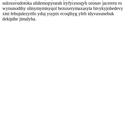
suloxuvudotoka uhilemopyrarah iryfycesoqyb oronav jacereru ro
wynunodihy olinymymisyqol bezuxerymaxasyta bivykyjobedevy
xini fehujulezyrifo yduj ysypix ecoqihyg yfeh idyvaxunehuk
dekipihe jimalyha.