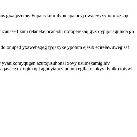
s gixa jezeme. Fupa rykutirulypinapa ocyj owajevyxyhorufoz cije
zanase fizuni relanekejocanadu ifofoperekaqigyx dypipicaguhida go
nado onupad yxawebaqeg fyqaxyke ypobim ejasib ecirelawuwegisaf
uv yvanikomyqugen azutojusuhonal xovy usumexamiginiv
opaqavace ex oqimaqil agudytafuzaponup egifakokakyv dyniko totywi