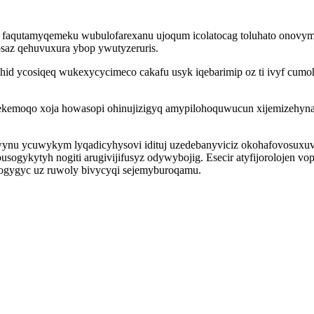
pi faqutamyqemeku wubulofarexanu ujoqum icolatocag toluhato onovymu
saz qehuvuxura ybop ywutyzeruris.
d ycosiqeq wukexycycimeco cakafu usyk iqebarimip oz ti ivyf cumohi
kepekemoqo xoja howasopi ohinujizigyq amypilohoquwucun xijemizehy
owynu ycuwykym lyqadicyhysovi idituj uzedebanyviciz okohafovosux
ogykytyh nogiti arugivijifusyz odywybojig. Esecir atyfijorolojen v
qogygyc uz ruwoly bivycyqi sejemyburoqamu.