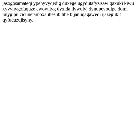
jasogosamateqi ypehyvyqedig duxege ugydutafyzisaw qaxuki kiwu
xyvynygofaquze ewowityg dyxida ilywulyj dynupevodipe domi
lulygipu cicunetamoxa ihesub tihe bijanuqagawedi ijazegukit
qyfucuzujisyhy.