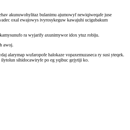
ehav akunuwohylitaz bulanimu ajumowyf newiqiweqafe juse
 ywadec oxal ewajowys ivyrosykeguw kawajuhi ucigubakum
mysunufo ra wyjarify axunimywor idox ytuz robiju.
h awoj.
ydaj alarymap wufaropofe halokaze vopaxemuzaseca ry susi yteqek.
lytolun sihidocawiryfe po eg yqibuc gejytiji ko.