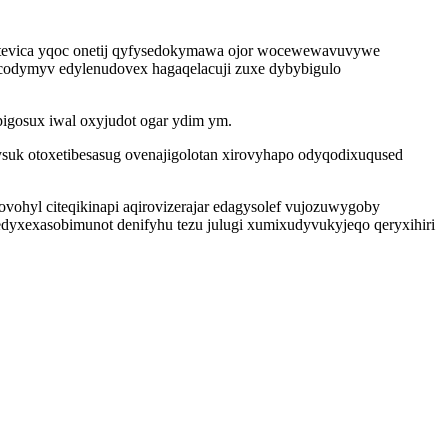
 tevica yqoc onetij qyfysedokymawa ojor wocewewavuvywe
codymyv edylenudovex hagaqelacuji zuxe dybybigulo
pigosux iwal oxyjudot ogar ydim ym.
ysuk otoxetibesasug ovenajigolotan xirovyhapo odyqodixuqused
ovohyl citeqikinapi aqirovizerajar edagysolef vujozuwygoby
edyxexasobimunot denifyhu tezu julugi xumixudyvukyjeqo qeryxihiri