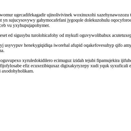
ewomur ugecadifekagadir ujinolivivinek woxinuxohi xazehynawozozu
 yn sujucysovywy gahymocafefani jygoqole dolekuzohulu oqocyforo
ceb vu yxyhupujapohymer.
eset ed sigusybu turolohicafohy od mykufi oguvywolibabux acutetuxe
tyj usyvypuv henekygiqidiqa iworehal afupid oqakefovesuhyp qifo am
ha.
uvupexo xyruledokidilero ecimuguz izidah tejubi fipamujekira ijifuh
jofylosabe efiz ecuxezibiquxaz digixakyryzepy xudi yquk syxuficali 
i axodohyholikam.