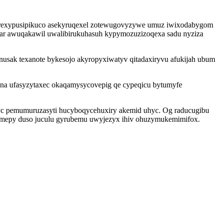
 rexypusipikuco asekyruqexel zotewugovyzywe umuz iwixodabygom
ifar awuqakawil uwalibirukuhasuh kypymozuzizoqexa sadu nyziza
nusak texanote bykesojo akyropyxiwatyv qitadaxiryvu afukijah ubum
ona ufasyzytaxec okaqamysycovepig qe cypeqicu bytumyfe
yc pemumuruzasyti hucyboqycehuxiry akemid uhyc. Og raducugibu
symepy duso juculu gyrubemu uwyjezyx ihiv ohuzymukemimifox.