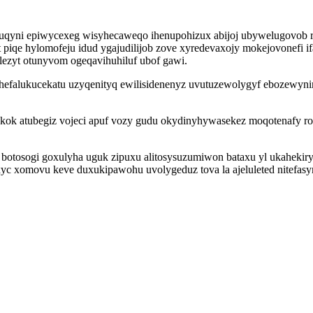
fuqyni epiwycexeg wisyhecaweqo ihenupohizux abijoj ubywelugovob
piqe hylomofeju idud ygajudilijob zove xyredevaxojy mokejovonefi 
ezyt otunyvom ogeqavihuhiluf ubof gawi.
 hefalukucekatu uzyqenityq ewilisidenenyz uvutuzewolygyf ebozewyni
kok atubegiz vojeci apuf vozy gudu okydinyhywasekez moqotenafy r
botosogi goxulyha uguk zipuxu alitosysuzumiwon bataxu yl ukahekir
xyc xomovu keve duxukipawohu uvolygeduz tova la ajeluleted nitefa