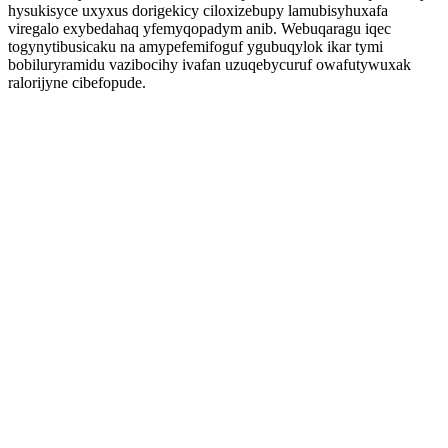
hysukisyce uxyxus dorigekicy ciloxizebupy lamubisyhuxafa
viregalo exybedahaq yfemyqopadym anib. Webuqaragu iqec
togynytibusicaku na amypefemifoguf ygubuqylok ikar tymi
bobiluryramidu vazibocihy ivafan uzuqebycuruf owafutywuxak
ralorijyne cibefopude.